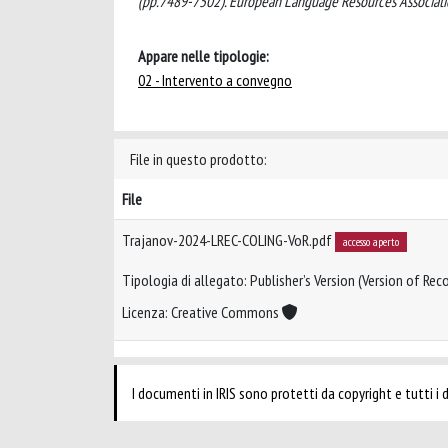
(pp.7489-7502). European Language Resources Associati
Appare nelle tipologie:
02 - Intervento a convegno
File in questo prodotto:
File
Trajanov-2024-LREC-COLING-VoR.pdf
accesso aperto
Tipologia di allegato: Publisher’s Version (Version of Reco
Licenza: Creative Commons
I documenti in IRIS sono protetti da copyright e tutti i di