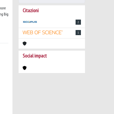
more
Citazioni
ng Big
2
1
Social impact