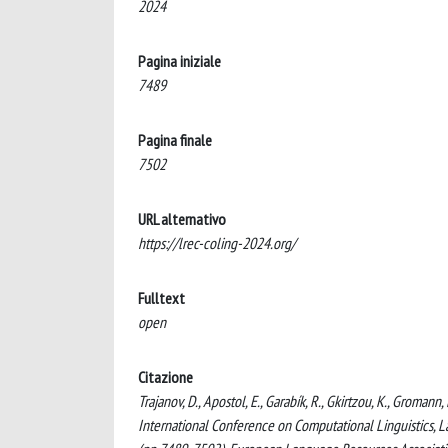
2024
Pagina iniziale
7489
Pagina finale
7502
URL alternativo
https://lrec-coling-2024.org/
Fulltext
open
Citazione
Trajanov, D., Apostol, E., Garabík, R., Gkirtzou, K., Gromann,
International Conference on Computational Linguistics,