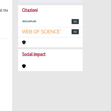
Citazioni
ll the
ND
ND
Social impact