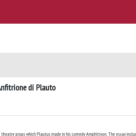
nfitrione di Plauto
 theatre props which Plautus made in his comedy Amphitryon. The essay inclu