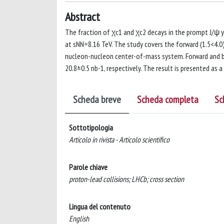
Abstract
The fraction of χc1 and χc2 decays in the prompt J/ψ
at sNN=8.16 TeV. The study covers the forward (1.5<4.0) 
nucleon-nucleon center-of-mass system. Forward and ba
20.8±0.5 nb-1, respectively. The result is presented as
Scheda breve
Scheda completa
Sc
Sottotipologia
Articolo in rivista - Articolo scientifico
Parole chiave
proton-lead collisions; LHCb; cross section
Lingua del contenuto
English