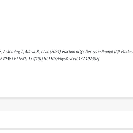
F., Ackernley, T., Adeva, B., et al. (2024). Fraction of χc Decays in Prompt J/ψ Produc
 REVIEW LETTERS, 132(10) [10.1103/PhysRevLett.132.102302].