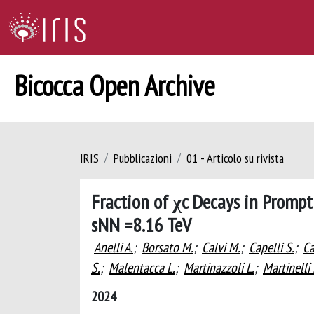
Bicocca Open Archive
IRIS
Pubblicazioni
01 - Articolo su rivista
Fraction of χc Decays in Prompt
sNN =8.16 TeV
Anelli A.
;
Borsato M.
;
Calvi M.
;
Capelli S.
;
Ca
S.
;
Malentacca L.
;
Martinazzoli L.
;
Martinelli
2024