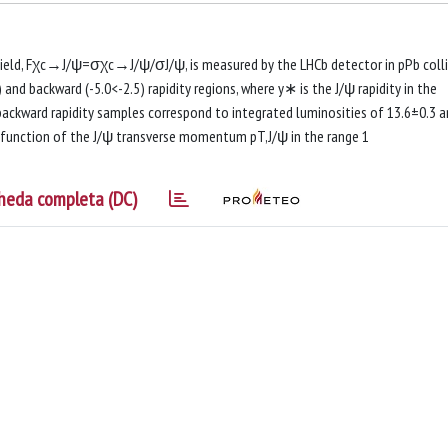
 yield, Fχc→J/ψ=σχc→J/ψ/σJ/ψ, is measured by the LHCb detector in pPb colli
and backward (-5.0<-2.5) rapidity regions, where y∗ is the J/ψ rapidity in the
ckward rapidity samples correspond to integrated luminosities of 13.6±0.3 
 a function of the J/ψ transverse momentum pT,J/ψ in the range 1
heda completa (DC)