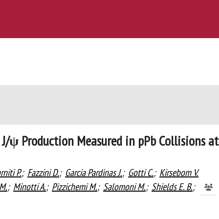
 J/ψ Production Measured in pPb Collisions at
rniti P.
;
Fazzini D.
;
Garcia Pardinas J.
;
Gotti C.
;
Kirsebom V.
 M.
;
Minotti A.
;
Pizzichemi M.
;
Salomoni M.
;
Shields E. B.
;