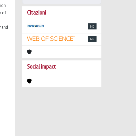
tion
Citazioni
n of
y and
ND
ND
Social impact