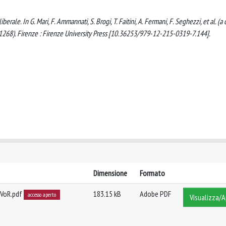
iberale. In G. Mari, F. Ammannati, S. Brogi, T. Faitini, A. Fermani, F. Seghezzi, et al. (a 
261-1268). Firenze : Firenze University Press [10.36253/979-12-215-0319-7.144].
Dimensione
Formato
à-VoR.pdf
183.15 kB
Adobe PDF
accesso aperto
Visualizza/A