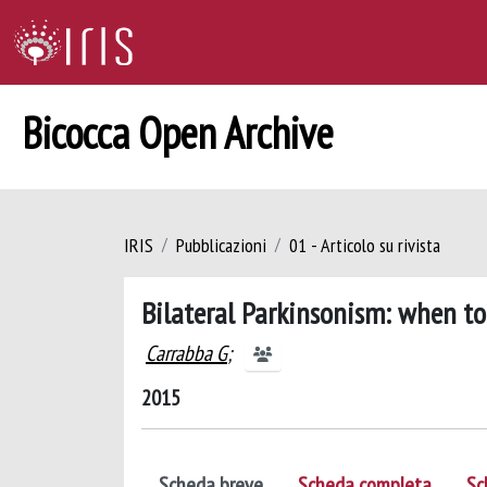
Bicocca Open Archive
IRIS
Pubblicazioni
01 - Articolo su rivista
Bilateral Parkinsonism: when t
Carrabba G
;
2015
Scheda breve
Scheda completa
Sc