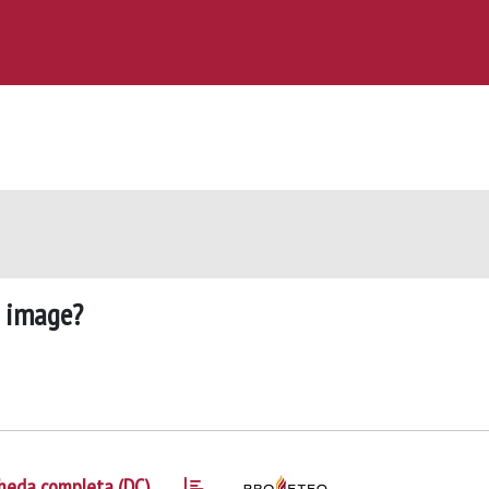
o image?
heda completa (DC)