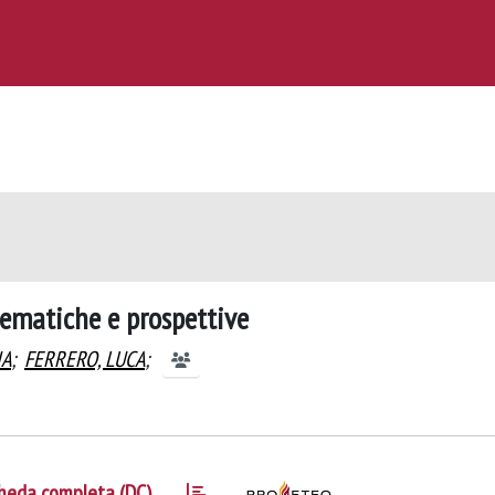
lematiche e prospettive
IA
;
FERRERO, LUCA
;
heda completa (DC)