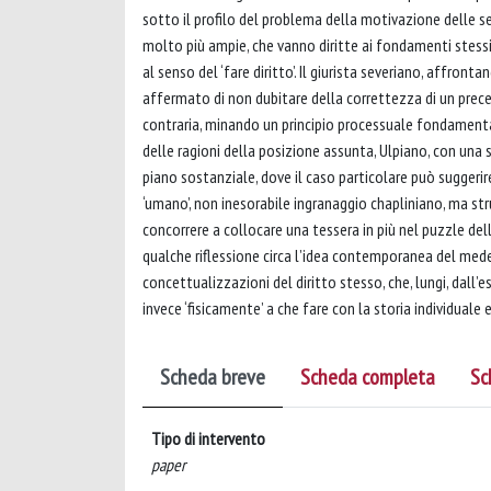
sotto il profilo del problema della motivazione delle sen
molto più ampie, che vanno diritte ai fondamenti stessi d
al senso del ‘fare diritto’. Il giurista severiano, affron
affermato di non dubitare della correttezza di un prece
contraria, minando un principio processuale fondamental
delle ragioni della posizione assunta, Ulpiano, con una so
piano sostanziale, dove il caso particolare può suggerire c
‘umano’, non inesorabile ingranaggio chapliniano, ma st
concorrere a collocare una tessera in più nel puzzle dell
qualche riflessione circa l’idea contemporanea del medes
concettualizzazioni del diritto stesso, che, lungi, dall’
invece ‘fisicamente’ a che fare con la storia individuale 
Scheda breve
Scheda completa
Sc
Tipo di intervento
paper