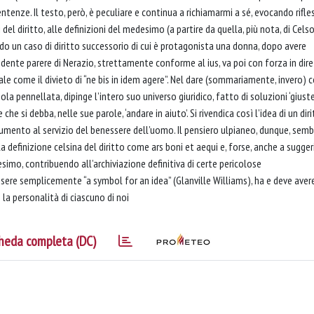
tenze. Il testo, però, è peculiare e continua a richiamarmi a sé, evocando rifle
el diritto, alle definizioni del medesimo (a partire da quella, più nota, di Cels
tando un caso di diritto successorio di cui è protagonista una donna, dopo avere
dente parere di Nerazio, strettamente conforme al ius, va poi con forza in dir
e come il divieto di “ne bis in idem agere”. Nel dare (sommariamente, invero) 
la pennellata, dipinge l’intero suo universo giuridico, fatto di soluzioni ‘giuste
he si debba, nelle sue parole, ‘andare in aiuto’. Si rivendica così l’idea di un dir
rumento al servizio del benessere dell’uomo. Il pensiero ulpianeo, dunque, semb
a definizione celsina del diritto come ars boni et aequi e, forse, anche a sugger
imo, contribuendo all’archiviazione definitiva di certe pericolose
essere semplicemente “a symbol for an idea” (Glanville Williams), ha e deve aver
e la personalità di ciascuno di noi
heda completa (DC)