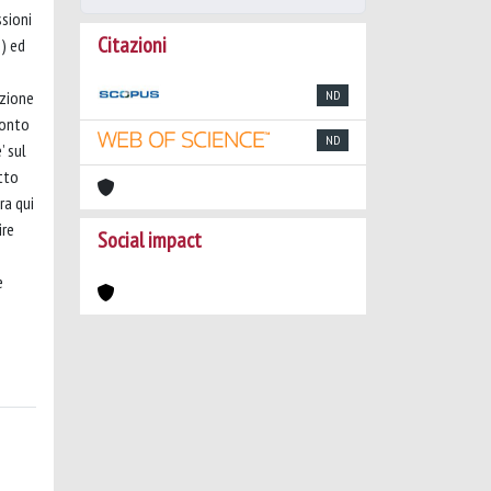
ssioni
Citazioni
o) ed
ezione
ND
conto
ND
’ sul
itto
ra qui
ire
Social impact
e