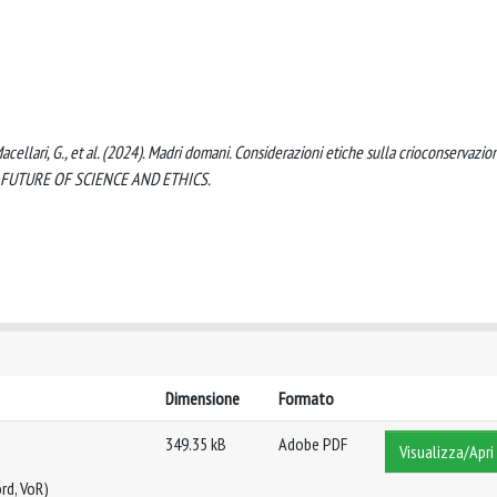
, Macellari, G., et al. (2024). Madri domani. Considerazioni etiche sulla crioconservazio
nità. FUTURE OF SCIENCE AND ETHICS.
Dimensione
Formato
349.35 kB
Adobe PDF
Visualizza/Apri
rd, VoR)