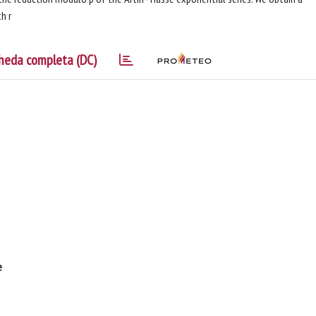
h r
heda completa (DC)
e