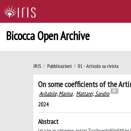
Bicocca Open Archive
IRIS
Pubblicazioni
01 - Articolo su rivista
On some coefficients of the Art
Avitabile, Marina
;
Mattarei, Sandro
2024
Abstract
Let p be an odd prime, and let ∑n=0∞anXn∈Fp[[X]] be t