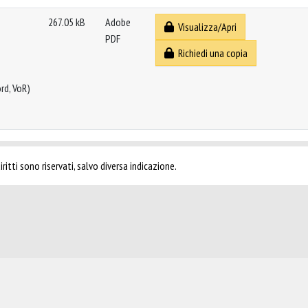
267.05 kB
Adobe
Visualizza/Apri
PDF
Richiedi una copia
rd, VoR)
ritti sono riservati, salvo diversa indicazione.