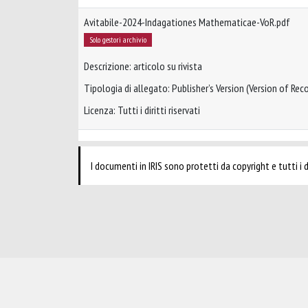
Avitabile-2024-Indagationes Mathematicae-VoR.pdf
Solo gestori archivio
Descrizione: articolo su rivista
Tipologia di allegato: Publisher’s Version (Version of Reco
Licenza: Tutti i diritti riservati
I documenti in IRIS sono protetti da copyright e tutti i di
Powered by
IRIS
-
about IRIS
-
Utilizzo dei cookie
-
Privacy