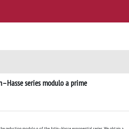
in–Hasse series modulo a prime
he reduction modulo p of the Artin–Hasse exponential series. We obtain a