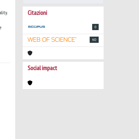
Citazioni
lity.
e
0
ND
Social impact