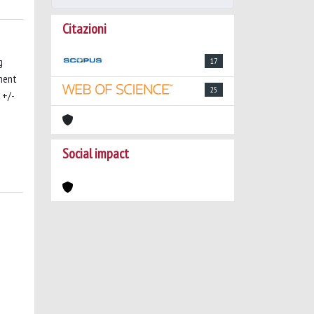
Citazioni
g
17
iment
25
 +/-
Social impact