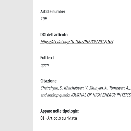
Article number
109
DOI dell'articolo
https://dx.doi.org/10.1007/JHEP06(2012)109
Fulltext
open
Citazione
Chatrchyan, S., Khachatryan, V., Sirunyan, A., Tumasyan, A
and antitop quarks. JOURNAL OF HIGH ENERGY PHYSICS,
Appare nelle tipologie:
01 - Articolo su rivista