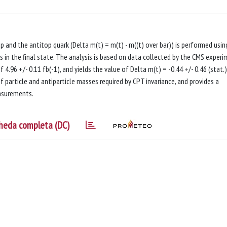
nd the antitop quark (Delta m(t) = m(t) - m((t) over bar)) is performed usin
s in the final state. The analysis is based on data collected by the CMS exper
4.96 +/- 0.11 fb(-1), and yields the value of Delta m(t) = -0.44 +/- 0.46 (stat.)
 of particle and antiparticle masses required by CPT invariance, and provides a
easurements.
heda completa (DC)