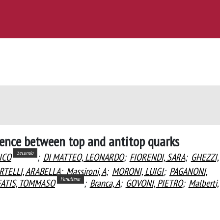
ence between top and antitop quarks
Secondo
ICO
;
DI MATTEO, LEONARDO
;
FIORENDI, SARA
;
GHEZZI,
RTELLI, ARABELLA
;
Massironi, A
;
MORONI, LUIGI
;
PAGANONI,
Penultimo
FATIS, TOMMASO
;
Branca, A
;
GOVONI, PIETRO
;
Malberti,