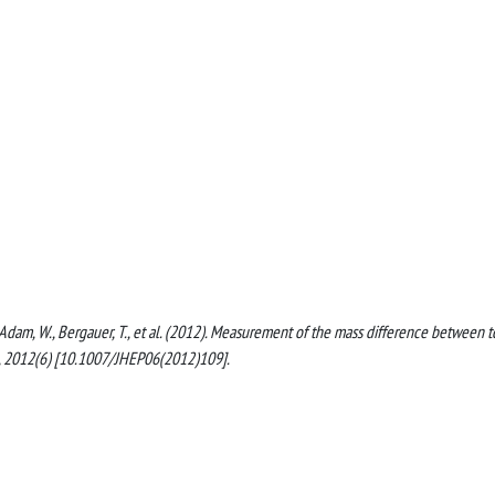
., Adam, W., Bergauer, T., et al. (2012). Measurement of the mass difference between 
 2012(6) [10.1007/JHEP06(2012)109].