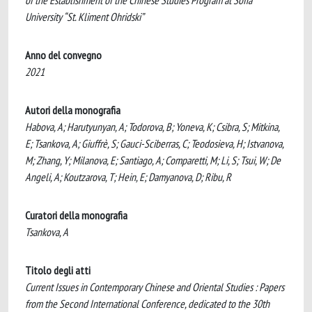
of the Establishment of the Chinese Studies Program at Sofia
University “St. Kliment Ohridski”
Anno del convegno
2021
Autori della monografia
Habova, A; Harutyunyan, A; Todorova, B; Yoneva, K; Csibra, S; Mitkina,
E; Tsankova, A; Giuffrè, S; Gauci-Sciberras, C; Teodosieva, H; Istvanova,
M; Zhang, Y; Milanova, E; Santiago, A; Comparetti, M; Li, S; Tsui, W; De
Angeli, A; Koutzarova, T; Hein, E; Damyanova, D; Ribu, R
Curatori della monografia
Tsankova, A
Titolo degli atti
Current Issues in Contemporary Chinese and Oriental Studies : Papers
from the Second International Conference, dedicated to the 30th