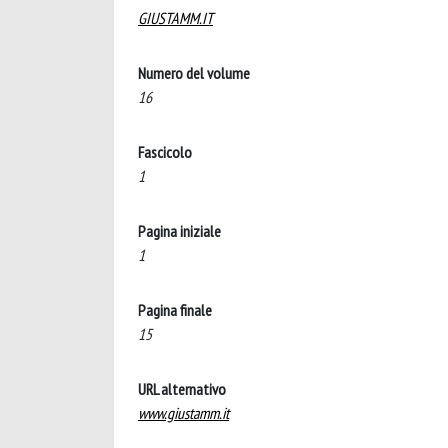
GIUSTAMM.IT
Numero del volume
16
Fascicolo
1
Pagina iniziale
1
Pagina finale
15
URL alternativo
www.giustamm.it