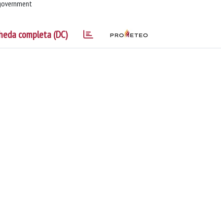
n government
heda completa (DC)