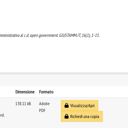
 amministrativa al c.d. open government. GIUSTAMM.IT, 16(1), 1-15.
Dimensione
Formato
138.11 kB
Adobe
Visualizza/Apri
PDF
rd,
Richiedi una copia