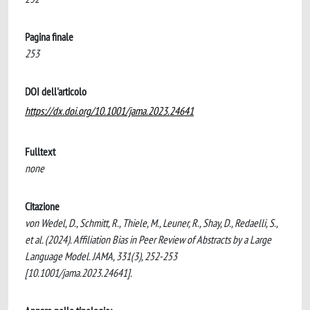
Pagina finale
253
DOI dell'articolo
https://dx.doi.org/10.1001/jama.2023.24641
Fulltext
none
Citazione
von Wedel, D., Schmitt, R., Thiele, M., Leuner, R., Shay, D., Redaelli, S.,
et al. (2024). Affiliation Bias in Peer Review of Abstracts by a Large
Language Model. JAMA, 331(3), 252-253
[10.1001/jama.2023.24641].