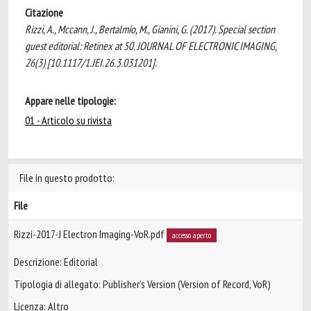
Citazione
Rizzi, A., Mccann, J., Bertalmío, M., Gianini, G. (2017). Special section
guest editorial: Retinex at 50. JOURNAL OF ELECTRONIC IMAGING,
26(3) [10.1117/1.JEI.26.3.031201].
Appare nelle tipologie:
01 - Articolo su rivista
File in questo prodotto:
File
Rizzi-2017-J Electron Imaging-VoR.pdf
accesso aperto
Descrizione: Editorial
Tipologia di allegato: Publisher’s Version (Version of Record, VoR)
Licenza: Altro