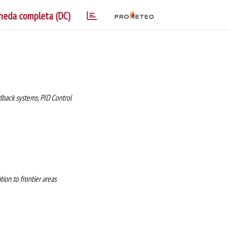
heda completa (DC)
edback systems, PID Control
ion to frontier areas