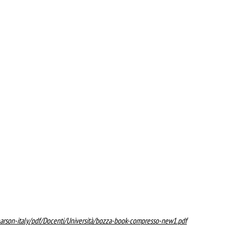
earson-italy/pdf/Docenti/Università/bozza-book-compresso-new1.pdf