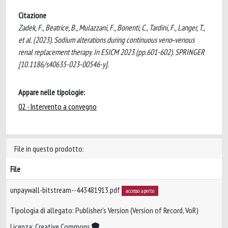
Citazione
Zadek, F., Beatrice, B., Mulazzani, F., Bonenti, C., Tardini, F., Langer, T.,
et al. (2023). Sodium alterations during continuous veno‑venous
renal replacement therapy. In ESICM 2023 (pp.601-602). SPRINGER
[10.1186/s40635-023-00546-y].
Appare nelle tipologie:
02 - Intervento a convegno
File in questo prodotto:
File
unpaywall-bitstream--443481913.pdf
accesso aperto
Tipologia di allegato: Publisher’s Version (Version of Record, VoR)
Licenza: Creative Commons