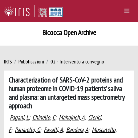
Bicocca Open Archive
IRIS
Pubblicazioni
02 - Intervento a convegno
Characterization of SARS-CoV-2 proteins and
human proteome in COVID-19 patients’ saliva
and plasma: an untargeted mass spectrometry
approach
Pagani, L
;
Chinello, C
;
Mahajneh, A
;
Clerici,
F
;
Panarello, G
;
Favalli, A
;
Bandera, A
;
Muscatello,