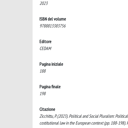
2023
ISBN del volume
9788813383756
Editore
CEDAM
Pagina iniziale
188
Pagina finale
198
Citazione
Zicchittu, P. (2023). Political and Social Pluralism: Political 
costitutional law in the European context (pp. 188-198).