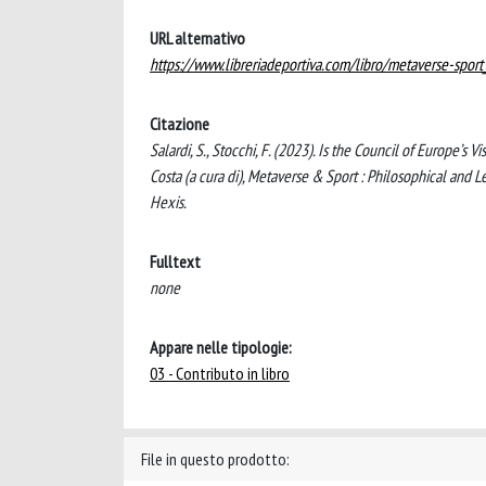
URL alternativo
https://www.libreriadeportiva.com/libro/metaverse-spor
Citazione
Salardi, S., Stocchi, F. (2023). Is the Council of Europe’s V
Costa (a cura di), Metaverse & Sport : Philosophical and L
Hexis.
Fulltext
none
Appare nelle tipologie:
03 - Contributo in libro
File in questo prodotto: