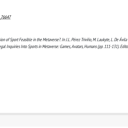
t_76647
ision of Sport Feasible in the Metaverse?. In J.L. Pérez Triviño, M. Laukyte, L. De Ávila
egal Inquiries Into Sports in Metaverse: Games, Avatars, Humans (pp. 111-131). Edito