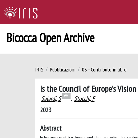
Bicocca Open Archive
IRIS
Pubblicazioni
03 - Contributo in libro
Is the Council of Europe’s Visio
Salardi, S
;
Stocchi, F
2023
Abstract
In Europe sport has been regulated according to a value