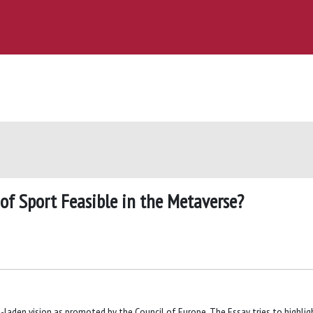
n of Sport Feasible in the Metaverse?
-laden vision as promoted by the Council of Europe. The Essay tries to highlig