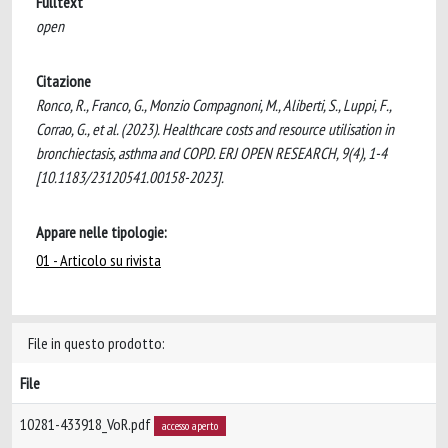
Fulltext
open
Citazione
Ronco, R., Franco, G., Monzio Compagnoni, M., Aliberti, S., Luppi, F.,
Corrao, G., et al. (2023). Healthcare costs and resource utilisation in
bronchiectasis, asthma and COPD. ERJ OPEN RESEARCH, 9(4), 1-4
[10.1183/23120541.00158-2023].
Appare nelle tipologie:
01 - Articolo su rivista
File in questo prodotto:
File
10281-433918_VoR.pdf
accesso aperto