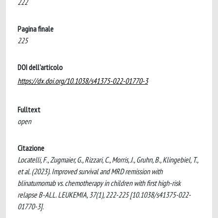
222
Pagina finale
225
DOI dell'articolo
https://dx.doi.org/10.1038/s41375-022-01770-3
Fulltext
open
Citazione
Locatelli, F., Zugmaier, G., Rizzari, C., Morris, J., Gruhn, B., Klingebiel, T.,
et al. (2023). Improved survival and MRD remission with
blinatumomab vs. chemotherapy in children with first high-risk
relapse B-ALL. LEUKEMIA, 37(1), 222-225 [10.1038/s41375-022-
01770-3].