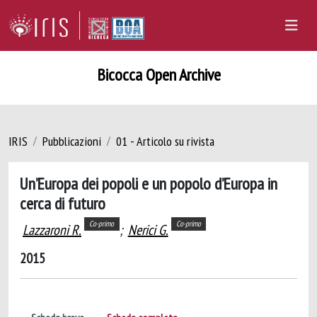
Bicocca Open Archive
IRIS
Pubblicazioni
01 - Articolo su rivista
Un’Europa dei popoli e un popolo d’Europa in
cerca di futuro
Co-primo
Co-primo
Lazzaroni R.
;
Nerici G.
2015