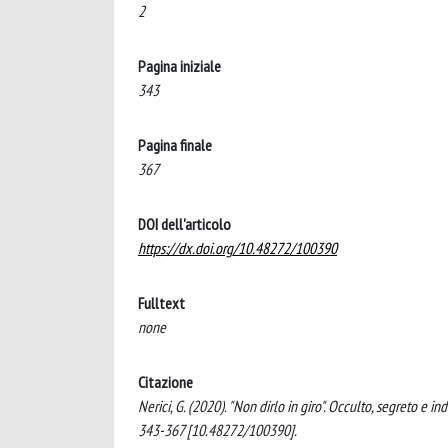
2
Pagina iniziale
343
Pagina finale
367
DOI dell'articolo
https://dx.doi.org/10.48272/100390
Fulltext
none
Citazione
Nerici, G. (2020). "Non dirlo in giro". Occulto, segreto
343-367 [10.48272/100390].