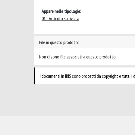
Appare nelle tipologie:
01 - Articolo su rivista
File in questo prodotto:
Non ci sono file associati a questo prodotto.
I documenti in IRIS sono protetti da copyright e tutti i di
Powered by
IRIS
-
about IRIS
-
Utilizzo dei cookie
-
Privacy