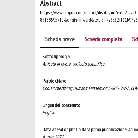
Abstract
https://www.scopus.com/record/display.uri?eid=2-s2.0-
85138595712&origin=inward&txGid=728c82ff11b9726b5
Scheda breve
Scheda completa
Sc
Sottotipologia
Articolo in rivista - Articolo scientifico
Parole chiave
Cholecystectomy; Humans; Pandemics; SARS-CoV-2; COVID
Lingua del contenuto
English
Data ahead of print o Data prima pubblicazione Onlin
4-mag-2022