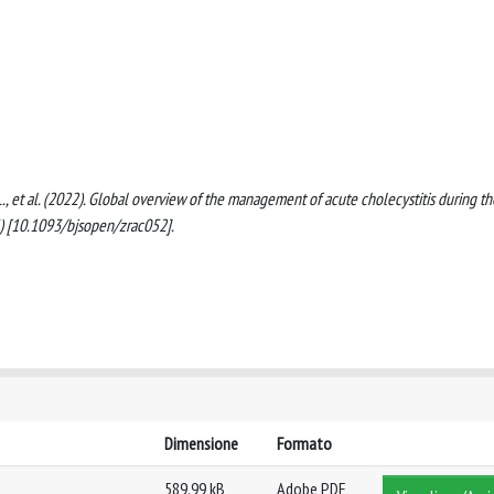
us, L., et al. (2022). Global overview of the management of acute cholecystitis during th
 [10.1093/bjsopen/zrac052].
Dimensione
Formato
589.99 kB
Adobe PDF