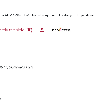
d443216a91e7ffa#:~:text=Background: This study,of this pandemic.
heda completa (DC)
-19; Cholecystitis, Acute
e