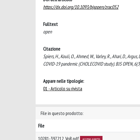
https://dx.doi.org/10.1093/bjsopen/zrac052
Fulltext
open
Citazione
Spiers, H., Kouli, O., Ahmed, W., Varley, R., Ahari, D., Arg
COVID-19 pandemic (CHOLECOVID study). BJS OPEN, 6(3)
Appare nelle tipologie:
01 - Articolo su rivista
File in questo prodotto:
File
10281-397212_VoR.pdf
accesso aperto