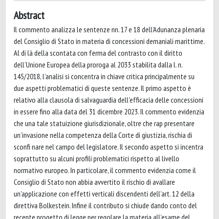
Abstract
Il commento analizza le sentenze nn. 17 e 18 dell’Adunanza plenaria
del Consiglio di Stato in materia di concessioni demaniali marittime.
Al di là della scontata con ferma del contrasto con il diritto
dell’Unione Europea della proroga al 2033 stabilita dalla l. n.
145/2018, l’analisi si concentra in chiave critica principalmente su
due aspetti problematici di queste sentenze. Il primo aspetto è
relativo alla clausola di salvaguardia dell’efficacia delle concessioni
in essere fino alla data del 31 dicembre 2023. Il commento evidenzia
che una tale statuizione giurisdizionale, oltre che rap presentare
un’invasione nella competenza della Corte di giustizia, rischia di
sconfi nare nel campo del legislatore. Il secondo aspetto si incentra
soprattutto su alcuni profili problematici rispetto al livello
normativo europeo. In particolare, il commento evidenzia come il
Consiglio di Stato non abbia avvertito il rischio di avallare
un’applicazione con effetti verticali discendenti dell’art. 12 della
direttiva Bolkestein. Infine il contributo si chiude dando conto del
recente progetto di legge per regolare la materia all’esame del