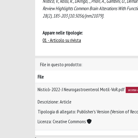
Nistico', V., Rossi, R., D’Arrigo, ., Priori, A., Gambini, O.
Review Highlights Common Brain Alterations With Fu
28(2), 185-203 [10.5056/jnm21079].
Appare nelle tipologie:
01 - Articolo su rivista
File in questo prodotto:
File
Nisticò-2022-J Neurogastroenterol Motil-VoR.pdf
accesso 
Descrizione: Article
Tipologia di allegato: Publisher’s Version (Version of Reco
Licenza: Creative Commons