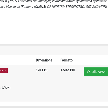
, Demartini, B. (2022). Functional Neuroimaging in Irritable Bowel Syndrome: A Systematic
nctional Movement Disorders. JOURNAL OF NEUROGASTROENTEROLOGY AND MOTILI
Dimensione
Formato
328.1 kB
Adobe PDF
aperto
Visualizza/Apri
rd, VoR)