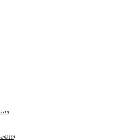
82350
ew/82350