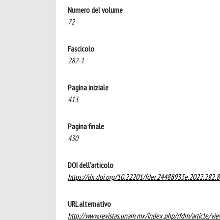
Numero del volume
72
Fascicolo
282-1
Pagina iniziale
413
Pagina finale
430
DOI dell'articolo
https://dx.doi.org/10.22201/fder.24488933e.2022.282.
URL alternativo
http://www.revistas.unam.mx/index.php/rfdm/article/vi