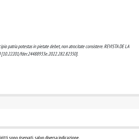
incipio patria potestas in pietate debet, non atrocitate consistere. REVISTA DE LA
[10.22201/fder.24488933e.2022.282.82350].
ritti sono riservati, salvo diversa indicazione.