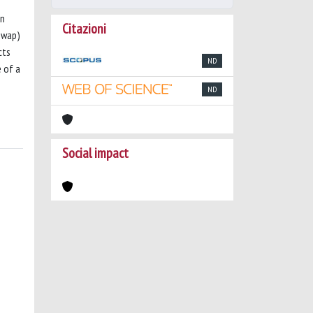
on
Citazioni
 swap)
cts
ND
 of a
ND
Social impact