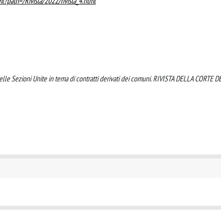
tml?path=/Rivista/2022/rivista_4.html
 delle Sezioni Unite in tema di contratti derivati dei comuni. RIVISTA DELLA CORTE D