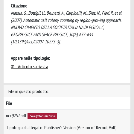
Citazione
Masala, G., Bottigli, U., Brunetti, A., Carpinelli, M., Diaz, N., Fiori, P., et al.
(2007). Automatic cell colony counting by region-growing approach.
NUOVO CIMENTO DELLA SOCIETÀ ITALIANA DI FISICA. C,
GEOPHYSICS AND SPACE PHYSICS, 30(6), 633-644
[10.1393/ncc/i2007-10273-3].
Appare nelle tipologie:
01 - Articolo su rivista
File in questo prodotto:
File
ncc9257.pdf
Solo gestori archivio
Tipologia di allegato: Publisher’s Version (Version of Record, VoR)