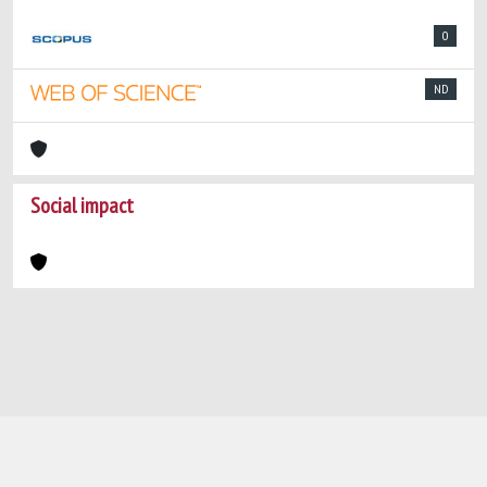
0
ND
Social impact
Powered by
IRIS
-
about IRIS
-
Utilizzo dei
cookie
-
Privacy