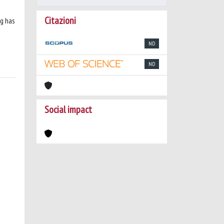
Citazioni
ng has
ND
ND
Social impact