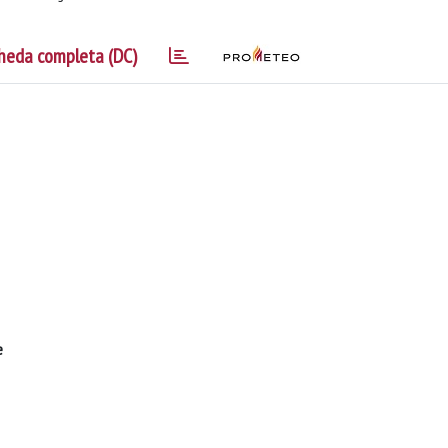
heda completa (DC)
e