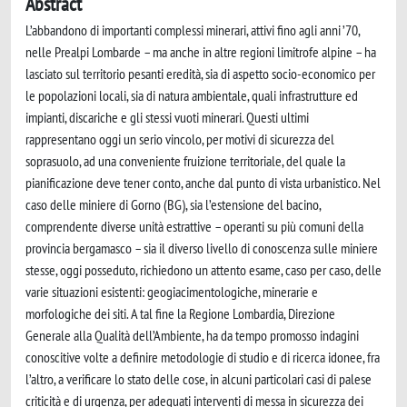
Abstract
L’abbandono di importanti complessi minerari, attivi fino agli anni ’70,
nelle Prealpi Lombarde – ma anche in altre regioni limitrofe alpine – ha
lasciato sul territorio pesanti eredità, sia di aspetto socio-economico per
le popolazioni locali, sia di natura ambientale, quali infrastrutture ed
impianti, discariche e gli stessi vuoti minerari. Questi ultimi
rappresentano oggi un serio vincolo, per motivi di sicurezza del
soprasuolo, ad una conveniente fruizione territoriale, del quale la
pianificazione deve tener conto, anche dal punto di vista urbanistico. Nel
caso delle miniere di Gorno (BG), sia l’estensione del bacino,
comprendente diverse unità estrattive – operanti su più comuni della
provincia bergamasco – sia il diverso livello di conoscenza sulle miniere
stesse, oggi posseduto, richiedono un attento esame, caso per caso, delle
varie situazioni esistenti: geogiacimentologiche, minerarie e
morfologiche dei siti. A tal fine la Regione Lombardia, Direzione
Generale alla Qualità dell’Ambiente, ha da tempo promosso indagini
conoscitive volte a definire metodologie di studio e di ricerca idonee, fra
l’altro, a verificare lo stato delle cose, in alcuni particolari casi di palese
criticità e di urgenza, per adeguati interventi di messa in sicurezza dei