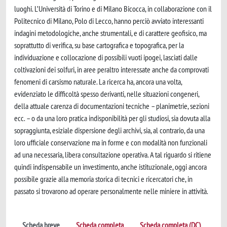
luoghi. L’Università di Torino e di Milano Bicocca, in collaborazione con il
Politecnico di Milano, Polo di Lecco, hanno perciò avviato interessanti
indagini metodologiche, anche strumentali, e di carattere geofisico, ma
soprattutto di verifica, su base cartografica e topografica, per la
individuazione e collocazione di possibili vuoti ipogei, lasciati dalle
coltivazioni dei solfuri, in aree peraltro interessate anche da comprovati
fenomeni di carsismo naturale. La ricerca ha, ancora una volta,
evidenziato le difficoltà spesso derivanti, nelle situazioni congeneri,
della attuale carenza di documentazioni tecniche – planimetrie, sezioni
ecc. – o da una loro pratica indisponibilità per gli studiosi, sia dovuta alla
sopraggiunta, esiziale dispersione degli archivi, sia, al contrario, da una
loro ufficiale conservazione ma in forme e con modalità non funzionali
ad una necessaria, libera consultazione operativa. A tal riguardo si ritiene
quindi indispensabile un investimento, anche istituzionale, oggi ancora
possibile grazie alla memoria storica di tecnici e ricercatori che, in
passato si trovarono ad operare personalmente nelle miniere in attività.
Scheda breve
Scheda completa
Scheda completa (DC)