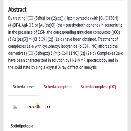
Abstract
By treating [(CO)(3)Re(Hpz)(2)(pz)] (Hpz = pyrazole) with [Cu(CH3CN)
(4)]BF4, AgNO3, or [Au(tht)Cl] (tht = tetrahydrothiophene) in acetonitrile
in the presence of Et3N, the corresponding trinuclear complexes {(CO)
(3)Re(pz)(3)[M-(CH3CN)](2)} (1a-c) have been obtained. Treatment of
complexes 1a-e with cyclohexyl isocyanide (c-CBH,INC) afforded the
derivatives {(CO)(3)Re(pz)(3)[M(c-C6H11NC)](2)} (2a-c). Complexes 2a-c
have been characterized in solution by H-1-NMR spectroscopy and in
the solid state by single-crystal X-ray diffraction analysis.
Scheda breve
Scheda completa
Scheda completa (DC)
Sottotipologia