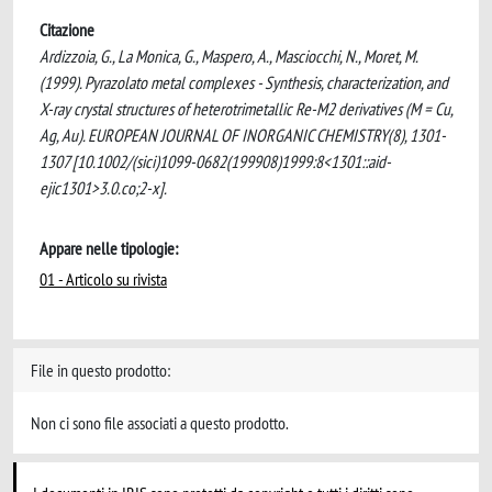
Citazione
Ardizzoia, G., La Monica, G., Maspero, A., Masciocchi, N., Moret, M.
(1999). Pyrazolato metal complexes - Synthesis, characterization, and
X-ray crystal structures of heterotrimetallic Re-M2 derivatives (M = Cu,
Ag, Au). EUROPEAN JOURNAL OF INORGANIC CHEMISTRY(8), 1301-
1307 [10.1002/(sici)1099-0682(199908)1999:8<1301::aid-
ejic1301>3.0.co;2-x].
Appare nelle tipologie:
01 - Articolo su rivista
File in questo prodotto:
Non ci sono file associati a questo prodotto.