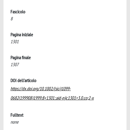
Fascicolo
8
Pagina iniziale
1301
Pagina finale
1307
DOI dell'articolo
https://dx.doi.org/10.1002/(sici)1099-
0682(199908)1999:8<1301::aid-ejic1301>3.0.co;2-x
Fulltext
none