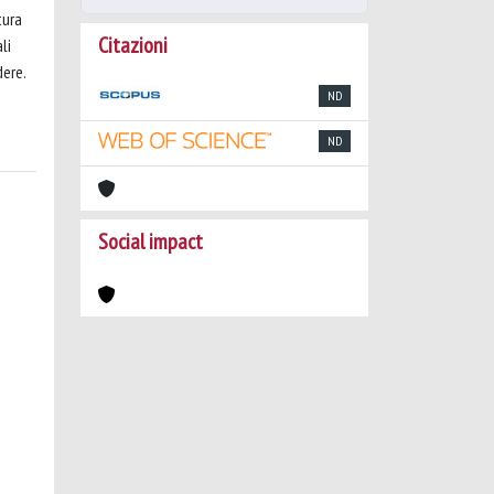
tura
Citazioni
li
dere.
ND
ND
Social impact