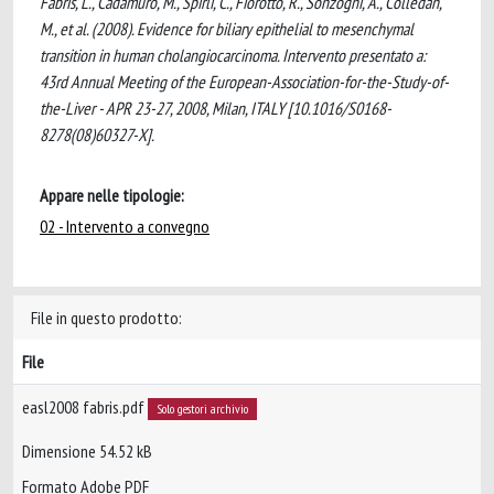
Fabris, L., Cadamuro, M., Spirli, C., Fiorotto, R., Sonzogni, A., Colledan,
M., et al. (2008). Evidence for biliary epithelial to mesenchymal
transition in human cholangiocarcinoma. Intervento presentato a:
43rd Annual Meeting of the European-Association-for-the-Study-of-
the-Liver - APR 23-27, 2008, Milan, ITALY [10.1016/S0168-
8278(08)60327-X].
Appare nelle tipologie:
02 - Intervento a convegno
File in questo prodotto:
File
easl2008 fabris.pdf
Solo gestori archivio
Dimensione 54.52 kB
Formato Adobe PDF