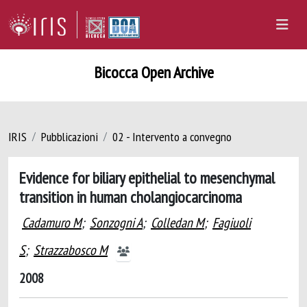
Bicocca Open Archive
IRIS
Pubblicazioni
02 - Intervento a convegno
Evidence for biliary epithelial to mesenchymal
transition in human cholangiocarcinoma
Cadamuro M
;
Sonzogni A
;
Colledan M
;
Fagiuoli
S
;
Strazzabosco M
2008