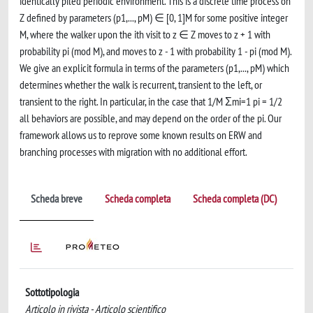
identically piled periodic environment. This is a discrete time process on
Z defined by parameters (p1,..., pM) ∈ [0, 1]M for some positive integer
M, where the walker upon the ith visit to z ∈ Z moves to z + 1 with
probability pi (mod M), and moves to z - 1 with probability 1 - pi (mod M).
We give an explicit formula in terms of the parameters (p1,..., pM) which
determines whether the walk is recurrent, transient to the left, or
transient to the right. In particular, in the case that 1/M Σmi=1 pi = 1/2
all behaviors are possible, and may depend on the order of the pi. Our
framework allows us to reprove some known results on ERW and
branching processes with migration with no additional effort.
Scheda breve
Scheda completa
Scheda completa (DC)
Sottotipologia
Articolo in rivista - Articolo scientifico