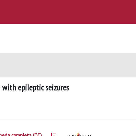
with epileptic seizures
heda completa (DC)