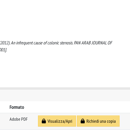
li, P. (2012). An infrequent cause of colonic stenosis. PAN ARAB JOURNAL OF
001].
Formato
Adobe PDF
Visualizza/Apri
Richiedi una copia