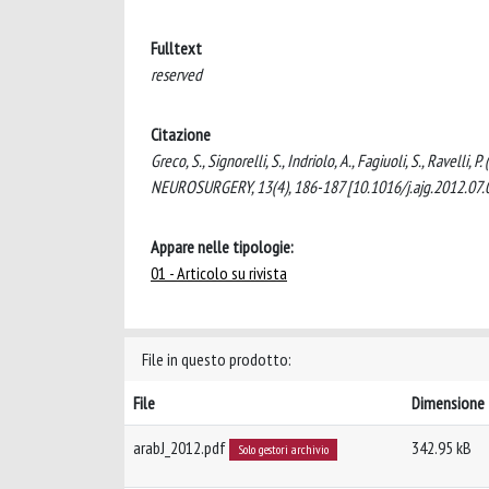
Fulltext
reserved
Citazione
Greco, S., Signorelli, S., Indriolo, A., Fagiuoli, S., Ravel
NEUROSURGERY, 13(4), 186-187 [10.1016/j.ajg.2012.07.
Appare nelle tipologie:
01 - Articolo su rivista
File in questo prodotto:
File
Dimensione
arabJ_2012.pdf
342.95 kB
Solo gestori archivio