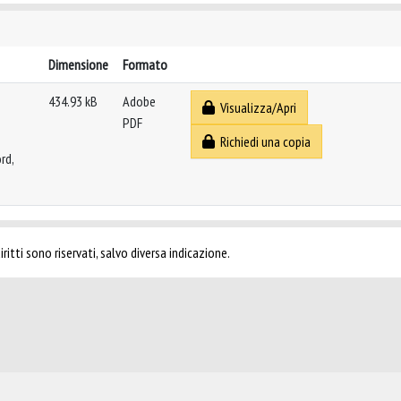
Dimensione
Formato
434.93 kB
Adobe
Visualizza/Apri
PDF
Richiedi una copia
rd,
ritti sono riservati, salvo diversa indicazione.