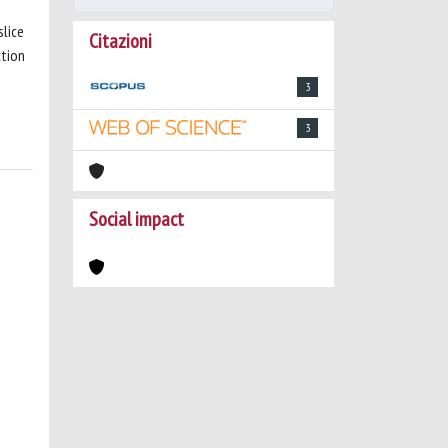
slice
Citazioni
ction
3
3
Social impact