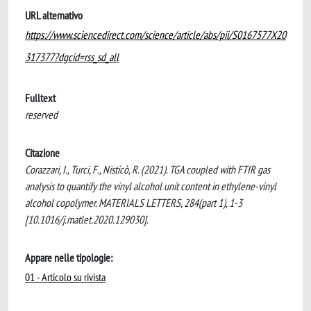
URL alternativo
https://www.sciencedirect.com/science/article/abs/pii/S0167577X20
317377?dgcid=rss_sd_all
Fulltext
reserved
Citazione
Corazzari, I., Turci, F., Nisticò, R. (2021). TGA coupled with FTIR gas
analysis to quantify the vinyl alcohol unit content in ethylene-vinyl
alcohol copolymer. MATERIALS LETTERS, 284(part 1), 1-3
[10.1016/j.matlet.2020.129030].
Appare nelle tipologie:
01 - Articolo su rivista