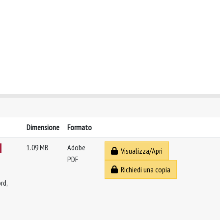
Dimensione
Formato
1.09 MB
Adobe
Visualizza/Apri
PDF
Richiedi una copia
rd,