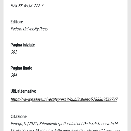
978-88-6938-272-7
Editore
Padova University Press
Pagina iniziale
361
Pagina finale
384
URL alternativo
https://www.padovauniversitypress.it/publications/9788869382727
Citazione
Perego, D. (2021). Riferimenti spettacolari nel De Ira di Seneca. In M.
De Poli (a cura di), Il teatro delle emozioni: l'ira. Atti del III Convegno