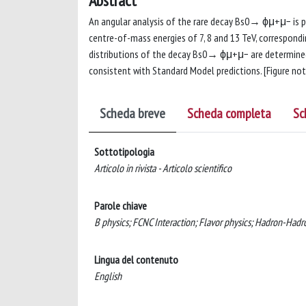
Abstract
An angular analysis of the rare decay Bs0→ ϕμ+μ− is p
centre-of-mass energies of 7, 8 and 13 TeV, correspondi
distributions of the decay Bs0→ ϕμ+μ− are determined i
consistent with Standard Model predictions. [Figure not 
Scheda breve
Scheda completa
Sc
Sottotipologia
Articolo in rivista - Articolo scientifico
Parole chiave
B physics; FCNC Interaction; Flavor physics; Hadron-Hadr
Lingua del contenuto
English