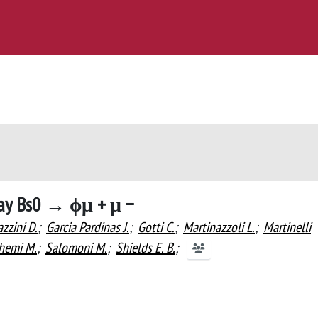
ecay Bs0 → ϕμ + μ −
azzini D.
;
Garcia Pardinas J.
;
Gotti C.
;
Martinazzoli L.
;
Martinelli
chemi M.
;
Salomoni M.
;
Shields E. B.
;