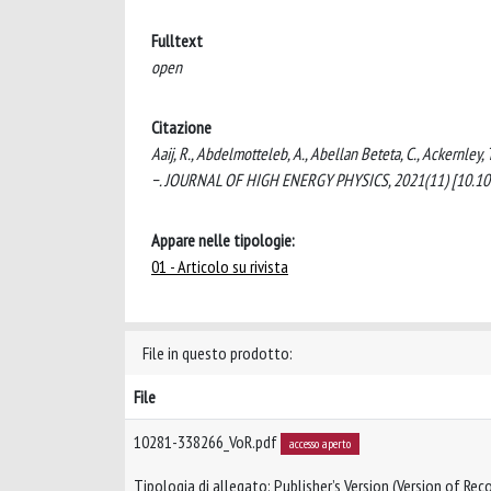
Fulltext
open
Citazione
Aaij, R., Abdelmotteleb, A., Abellan Beteta, C., Ackernley, 
−. JOURNAL OF HIGH ENERGY PHYSICS, 2021(11) [10.10
Appare nelle tipologie:
01 - Articolo su rivista
File in questo prodotto:
File
10281-338266_VoR.pdf
accesso aperto
Tipologia di allegato: Publisher’s Version (Version of Reco