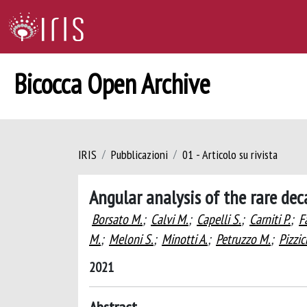
Bicocca Open Archive
IRIS
Pubblicazioni
01 - Articolo su rivista
Angular analysis of the rare d
Borsato M.
;
Calvi M.
;
Capelli S.
;
Carniti P.
;
F
M.
;
Meloni S.
;
Minotti A.
;
Petruzzo M.
;
Pizzi
2021