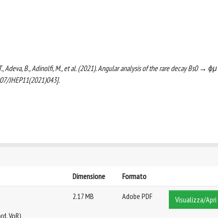
T., Adeva, B., Adinolfi, M., et al. (2021). Angular analysis of the rare decay Bs0 → ϕμ
07/JHEP11(2021)043].
Dimensione
Formato
2.17 MB
Adobe PDF
Visualizza/Apri
rd, VoR)