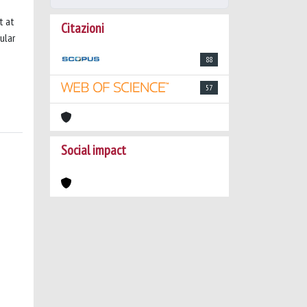
t at
Citazioni
ular
88
57
Social impact