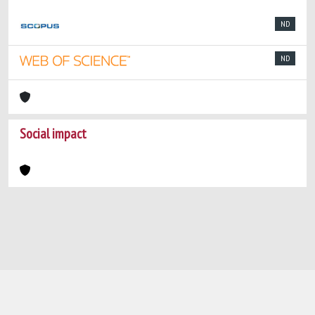
ND
ND
Social impact
Powered by
IRIS
-
about IRIS
-
Utilizzo dei
cookie
-
Privacy