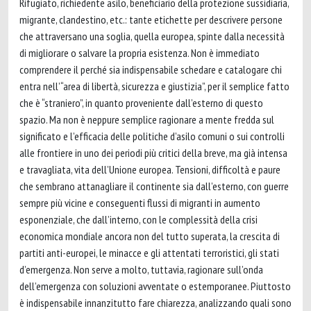
Rifugiato, richiedente asilo, beneficiario della protezione sussidiaria,
migrante, clandestino, etc.: tante etichette per descrivere persone
che attraversano una soglia, quella europea, spinte dalla necessità
di migliorare o salvare la propria esistenza. Non è immediato
comprendere il perché sia indispensabile schedare e catalogare chi
entra nell’“area di libertà, sicurezza e giustizia”, per il semplice fatto
che è “straniero”, in quanto proveniente dall’esterno di questo
spazio. Ma non è neppure semplice ragionare a mente fredda sul
significato e l’efficacia delle politiche d’asilo comuni o sui controlli
alle frontiere in uno dei periodi più critici della breve, ma già intensa
e travagliata, vita dell’Unione europea. Tensioni, difficoltà e paure
che sembrano attanagliare il continente sia dall’esterno, con guerre
sempre più vicine e conseguenti flussi di migranti in aumento
esponenziale, che dall’interno, con le complessità della crisi
economica mondiale ancora non del tutto superata, la crescita di
partiti anti-europei, le minacce e gli attentati terroristici, gli stati
d’emergenza. Non serve a molto, tuttavia, ragionare sull’onda
dell’emergenza con soluzioni avventate o estemporanee. Piuttosto
è indispensabile innanzitutto fare chiarezza, analizzando quali sono