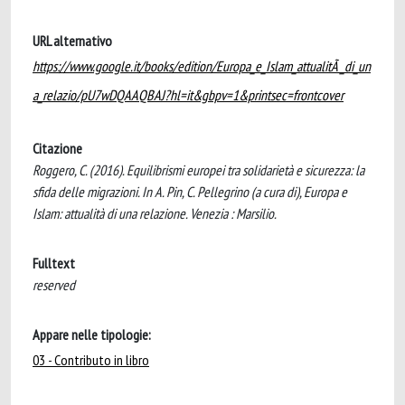
URL alternativo
https://www.google.it/books/edition/Europa_e_Islam_attualitÃ _di_un
a_relazio/pU7wDQAAQBAJ?hl=it&gbpv=1&printsec=frontcover
Citazione
Roggero, C. (2016). Equilibrismi europei tra solidarietà e sicurezza: la
sfida delle migrazioni. In A. Pin, C. Pellegrino (a cura di), Europa e
Islam: attualità di una relazione. Venezia : Marsilio.
Fulltext
reserved
Appare nelle tipologie:
03 - Contributo in libro