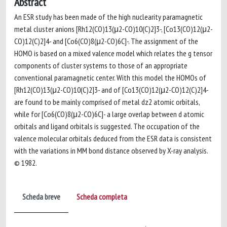
Abstract
An ESR study has been made of the high nuclearity paramagnetic
metal cluster anions [Rh12(CO)13(μ2-CO)10(C)2]3-, [Co13(CO)12(μ2-
CO)12(C)2]4- and [Co6(CO)8(μ2-CO)6C]-. The assignment of the
HOMO is based on a mixed valence model which relates the g tensor
components of cluster systems to those of an appropriate
conventional paramagnetic center. With this model the HOMOs of
[Rh12(CO)13(μ2-CO)10(C)2]3- and of [Co13(CO)12(μ2-CO)12(C)2]4-
are found to be mainly comprised of metal dz2 atomic orbitals,
while for [Co6(CO)8(μ2-CO)6C]- a large overlap between d atomic
orbitals and ligand orbitals is suggested. The occupation of the
valence molecular orbitals deduced from the ESR data is consistent
with the variations in MM bond distance observed by X-ray analysis.
© 1982.
Scheda breve
Scheda completa