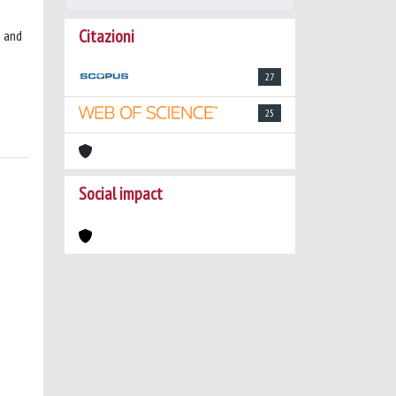
Citazioni
d and
27
25
Social impact