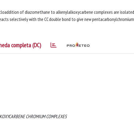
cycloaddition of diazomethane to alkenylalkoxycarbene complexes are isolate
reacts selectively with the CC double bond to give new pentacarbonylchromium
heda completa (DC)
ALKOXYCARBENE CHROMIUM COMPLEXES